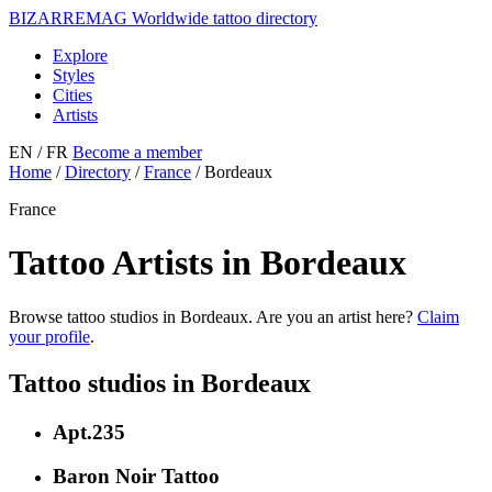
BIZARRE
MAG
Worldwide tattoo directory
Explore
Styles
Cities
Artists
EN
/ FR
Become a member
Home
/
Directory
/
France
/
Bordeaux
France
Tattoo Artists in Bordeaux
Browse tattoo studios in Bordeaux. Are you an artist here?
Claim
your profile
.
Tattoo studios in Bordeaux
Apt.235
Baron Noir Tattoo